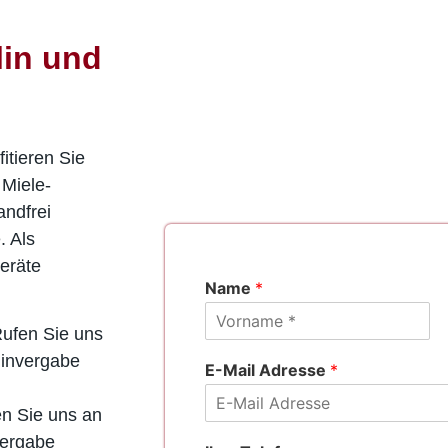
lin und
itieren Sie
Miele-
andfrei
. Als
Geräte
Name
*
Rufen Sie uns
V
minvergabe
o
E-Mail Adresse
*
r
n
a
n Sie uns an
m
vergabe
e