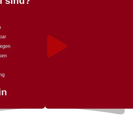
l sind?
n
bar
iegen
isen
ung
in